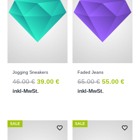
Jogging Sneakers
Faded Jeans
Ursprünglicher
Aktueller
Ursprünglic
Aktue
46.00
€
39.00
€
65.00
€
55.00
€
Preis
Preis
Preis
Prei
inkl-MwSt.
inkl-MwSt.
war:
ist:
war:
ist:
46.00 €
39.00 €.
65.00 €
55.00
SALE
SALE