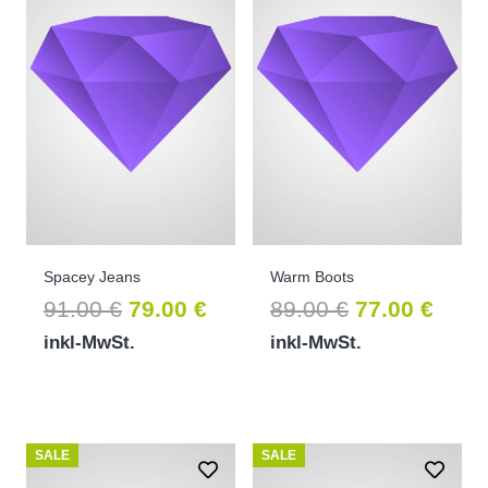
Spacey Jeans
Warm Boots
Ursprünglicher
Aktueller
Ursprünglic
Aktue
91.00
€
79.00
€
89.00
€
77.00
€
Preis
Preis
Preis
Prei
inkl-MwSt.
inkl-MwSt.
war:
ist:
war:
ist:
91.00 €
79.00 €.
89.00 €
77.00
SALE
SALE