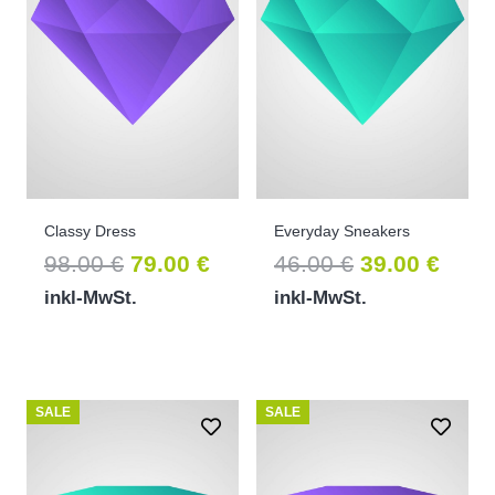
Classy Dress
Everyday Sneakers
Ursprünglicher
Aktueller
Ursprünglic
Aktue
98.00
€
79.00
€
46.00
€
39.00
€
Preis
Preis
Preis
Prei
inkl-MwSt.
inkl-MwSt.
war:
ist:
war:
ist:
98.00 €
79.00 €.
46.00 €
39.00
SALE
SALE