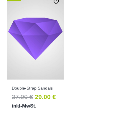
Double-Strap Sandals
Ursprünglicher
Aktueller
37.00
€
29.00
€
Preis
Preis
inkl-MwSt.
war:
ist:
37.00 €
29.00 €.