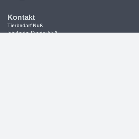
Kontakt
Tierbedarf Nuß
Inhaberin: Sandra Nuß
Frankenstrasse 28
53359 Rheinbach
© 2026 Tierbedarf Nuß – Design:
Web & Rec