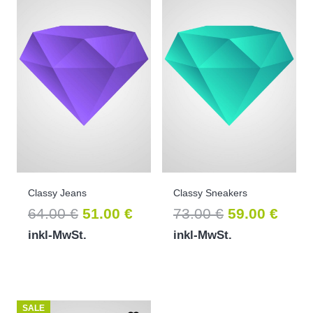
Classy Jeans
Classy Sneakers
Ursprünglicher
Aktueller
Ursprünglic
Aktue
64.00
€
51.00
€
73.00
€
59.00
€
Preis
Preis
Preis
Prei
inkl-MwSt.
inkl-MwSt.
war:
ist:
war:
ist:
64.00 €
51.00 €.
73.00 €
59.00
SALE